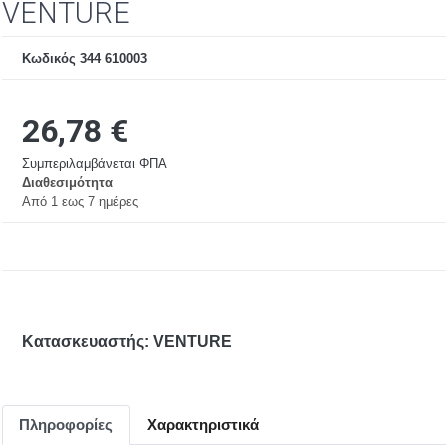
VENTURE
BA15s
Κωδικός 344 610003
BA15d
26,78 €
WIRE ENDED
Συμπεριλαμβάνεται ΦΠΑ
Διαθεσιμότητα
MF-MG
Aπό 1 εως 7 ημέρες
BI-PIN
ΤΗΛΕΦΩΝΙΚΕΣ
ΝΕΟΝ
Κατασκευαστής: VENTURE
ΑΚΑΛΥΚΑ
Πληροφορίες
Χαρακτηριστικά
ΣΩΛΗΝΩΤΕΣ