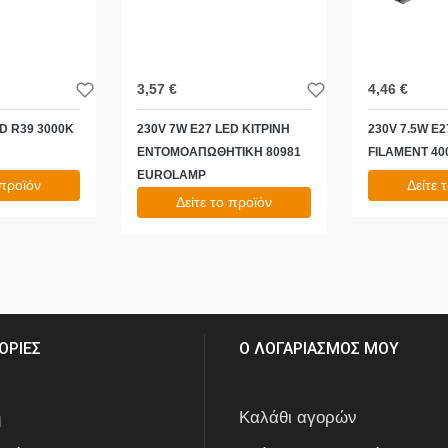
3,57 €
4,46 €
ED R39 3000K
230V 7W E27 LED ΚΙΤΡΙΝΗ
230V 7.5W E2
ΕΝΤΟΜΟΑΠΩΘΗΤΙΚΗ 80981
FILAMENT 4
EUROLAMP
 προϊόν
Δείτε 
Δείτε το προϊόν
5,53 €
4,43 €
test
False
test
False
ΟΡΙΕΣ
Ο ΛΟΓΑΡΙΑΣΜΟΣ ΜΟΥ
ή
Καλάθι αγορών