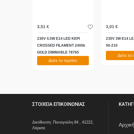
3,51 €
3,01 €
230V 4.5W E14 LED ΚΕΡΙ
230V 3W E14 L
CROSSED FILAMENT 2400k
50-210
GOLD DIMMABLE 78765
Δείτε το
Δείτε το προϊόν
3,73 €
4,34 €
test
False
test
False
ΣΤΟΙΧΕΙΑ ΕΠΙΚΟΙΝΩΝΙΑΣ
ΚΑΤΗΓ
Διεύθυνση: Παναγούλη 84 , 41222,
Αρχικ
Λάρισα