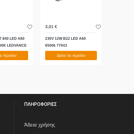
3,01 €
7 840 LED A60
230V 12W B22 LED A60
000K LEDVANCE
6500k 77043
το προϊόν
Δείτε το προϊόν
3,73 €
test
False
ΠΛΗΡΟΦΟΡΙΕΣ
Άδεια χρήσης