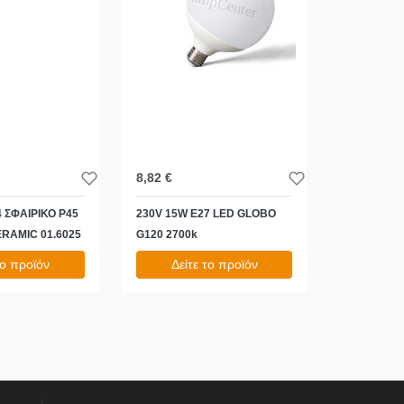
8,82 €
4 ΣΦΑΙΡΙΚΟ P45
230V 15W E27 LED GLOBO
ERAMIC 01.6025
G120 2700k
το προϊόν
Δείτε το προϊόν
10,94 €
test
False