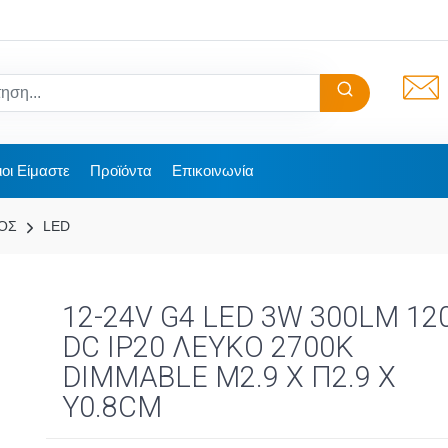
ιοι Είμαστε
Προϊόντα
Επικοινωνία
ΟΣ
LED
12-24V G4 LED 3W 300LM 12
DC IP20 ΛΕΥΚΟ 2700K
DIMMABLE Μ2.9 X Π2.9 X
Υ0.8CM