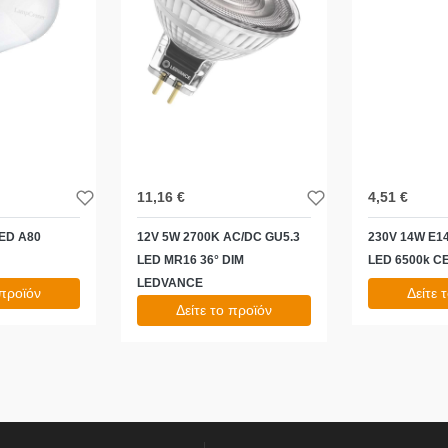
11,16 €
4,51 €
LED A80
12V 5W 2700K AC/DC GU5.3
230V 14W E1
LED MR16 36° DIM
LED 6500k C
LEDVANCE
 προϊόν
Δείτε 
Δείτε το προϊόν
5,59 €
13,84 €
test
False
test
False