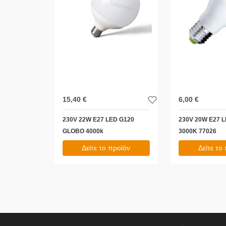
15,40 €
6,00 €
230V 22W E27 LED G120
230V 20W E27 
GLOBO 4000k
3000K 77026
Δείτε το προϊόν
Δείτε το
19,10 €
7,44 €
test
False
test
False