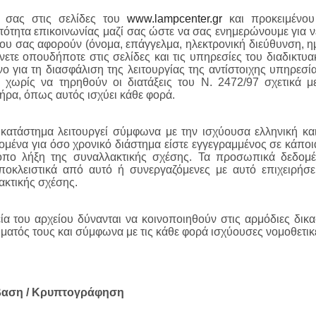
 σας στις σελίδες του
www.
lampcenter.gr
και προκειμένου 
τότητα επικοινωνίας μαζί σας ώστε να σας ενημερώνουμε για νέ
ου σας αφορούν (όνομα, επάγγελμα, ηλεκτρονική διεύθυνση, 
ετε οπουδήποτε στις σελίδες και τις υπηρεσίες του διαδικτυ
νο για τη διασφάλιση της λειτουργίας της αντίστοιχης υπηρεσ
, χωρίς να τηρηθούν οι διατάξεις του Ν. 2472/97 σχετικά
ρα, όπως αυτός ισχύει κάθε φορά.
 κατάστημα
λειτουργεί σύμφωνα με την ισχύουσα ελληνική και 
ένα για όσο χρονικό διάστημα είστε εγγεγραμμένος σε κάποια
όπο λήξη της συναλλακτικής σχέσης. Τα προσωπικά δεδομέ
ποκλειστικά από αυτό ή συνεργαζόμενες με αυτό επιχειρήσ
ακτικής σχέσης.
ία του αρχείου δύνανται να κοινοποιηθούν στις αρμόδιες δικασ
ήματός τους και σύμφωνα με τις κάθε φορά ισχύουσες νομοθετικέ
βαση / Κρυπτογράφηση