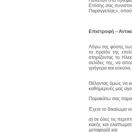
Πελατών στα τηλέφω
Επίσης σας συνιστού
Παραγγελίας», οπού 
Ε
πιστροφή – Αντι
Λόγω της φύσης των 
το προϊόν της επιλ
στηρίζοντας το Ηλε
σελίδες της, να απ
γρήγορα και εύκολα.
Θέλοντας όμως να κα
καθημερινές μας αγ
Παρακάτω σας παραθ
Έχετε το δικαίωμα ν
α) σε όλες τις περι
κακής και ελαττωματ
μεταφορά) και