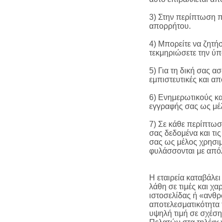
3) Στην περίπτωση πο
απορρήτου.
4) Μπορείτε να ζητή
τεκμηριώσετε την ύπ
5) Για τη δική σας α
εμπιστευτικές και α
6) Ενημερωτικούς κα
εγγραφής σας ως μέ
7) Σε κάθε περίπτωσ
σας δεδομένα και τι
σας ως μέλος χρησιμ
φυλάσσονται με από
Η εταιρεία καταβάλε
λάθη σε τιμές και χα
ιστοσελίδας ή «ανθρ
αποτελεσματικότητα
υψηλή τιμή σε σχέση