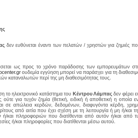
ης
ας
δεν ευθύνεται έναντι των πελατών / χρηστών για ζημιές π
σσεται ως προς το χρόνο παράδοσης των εμπορευμάτων στις
center.gr
ουδεμία εγγύηση μπορεί να παράσχει για τη διαθεσιμ
ών καταναλωτών περί της μη διαθεσιμότητας τους.
ση το ηλεκτρονικό κατάστημα του
Κέντρου Λάμπας
δεν φέρει ε
 ούτε για τυχόν ζημία (θετική, ειδική ή αποθετική η οποία ενδ
αι σε απώλεια κερδών, δεδομένων, διαφυγόντα κέρδη, χρημα
ρίτους από αιτία που έχει σχέση με τη λειτουργία ή μη ή/και 
ή/και πληροφοριών που διατίθενται από αυτόν ή/και από τ
εσίες ή/και πληροφορίες που διατίθενται μέσω αυτού.