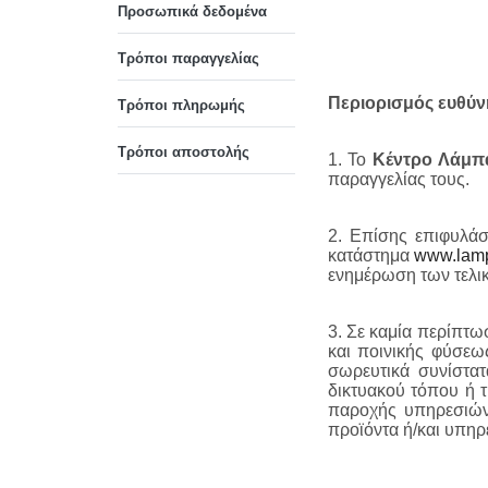
Προσωπικά δεδομένα
BA15s
Τρόποι παραγγελίας
BA15d
Περιορισμός ευθύν
Τρόποι πληρωμής
WIRE ENDED
Τρόποι αποστολής
1. Το
Κέντρο Λάμπ
παραγγελίας τους.
MF-MG
2. Επίσης επιφυλά
κατάστημα
www.lamp
BI-PIN
ενημέρωση των τελικ
ΤΗΛΕΦΩΝΙΚΕΣ
3. Σε καμία περίπτω
και ποινικής φύσεως
σωρευτικά συνίστατ
ΝΕΟΝ
δικτυακού τόπου ή τ
παροχής υπηρεσιών 
ΑΚΑΛΥΚΑ
προϊόντα ή/και υπηρ
ΣΩΛΗΝΩΤΕΣ