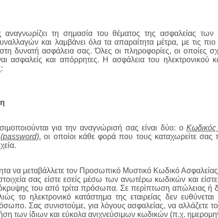
ς
αναγνωρίζει τη σημασία του θέματος της ασφαλείας τω
υναλλαγών και λαμβάνει όλα τα απαραίτητα μέτρα, με τις πι
ιστη δυνατή ασφάλεια σας. Όλες οι πληροφορίες, οι οποίες σχ
αι ασφαλείς και απόρρητες. Η ασφάλεια του ηλεκτρονικού κα
:
τη
σιμοποιούνται για την αναγνώρισή σας είναι δύο: ο
Κωδικός 
(password)
, οι οποίοι κάθε φορά που τους καταχωρείτε σα
χεία.
τητα να μεταβάλλετε τον Προσωπικό Μυστικό Κωδικό Ασφαλείας
τοιχεία σας είστε εσείς μέσω των ανωτέρω κωδικών και είστε
πόκρυψης του από τρίτα πρόσωπα. Σε περίπτωση απώλειας ή δ
λιώς το ηλεκτρονικό κατάστημα της εταιρείας δεν ευθύνετα
σωπο. Σας συνιστούμε, για λόγους ασφαλείας, να αλλάζετε το
ήση των ίδιων και εύκολα ανιχνεύσιμων κωδικών (π.χ. ημερομη