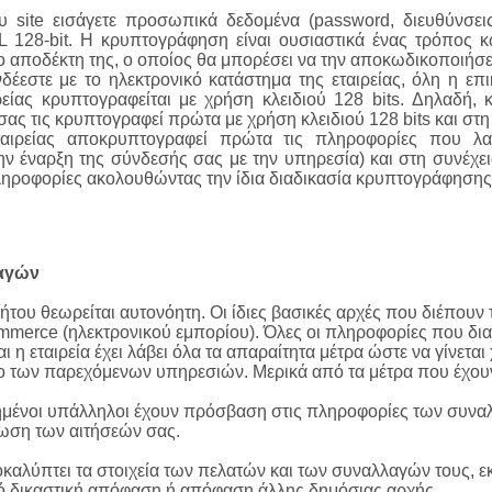
υ site εισάγετε προσωπικά δεδομένα (password, διευθύνσεις,
128-bit. Η κρυπτογράφηση είναι ουσιαστικά ένας τρόπος κ
ο αποδέκτη της, ο οποίος θα μπορέσει να την αποκωδικοποιήσει
έεστε με το ηλεκτρονικό κατάστημα της εταιρείας, όλη η επ
ρείας κρυπτογραφείται με χρήση κλειδιού 128 bits. Δηλαδή,
ας τις κρυπτογραφεί πρώτα με χρήση κλειδιού 128 bits και στη 
αιρείας αποκρυπτογραφεί πρώτα τις πληροφορίες που λαμ
ην έναρξη της σύνδεσής σας με την υπηρεσία) και στη συνέχεια
ηροφορίες ακολουθώντας την ίδια διαδικασία κρυπτογράφησης
αγών
του θεωρείται αυτονόητη. Οι ίδιες βασικές αρχές που διέπουν 
merce (ηλεκτρονικού εμπορίου). Όλες οι πληροφορίες που διαβι
και η εταιρεία έχει λάβει όλα τα απαραίτητα μέτρα ώστε να γίνετ
ο των παρεχόμενων υπηρεσιών. Μερικά από τα μέτρα που έχουν 
μένοι υπάλληλοι έχουν πρόσβαση στις πληροφορίες των συναλλ
αίωση των αιτήσεών σας.
ποκαλύπτει τα στοιχεία των πελατών και των συναλλαγών τους, 
πό δικαστική απόφαση ή απόφαση άλλης δημόσιας αρχής.