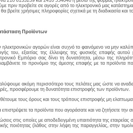
να 210 6133239 και 2410 554040 ή μέσω της φόρμας ηλεκτρονι
με πριν προβείτε σε αγορές από το ηλεκτρονικό μας κατάστημα 
θα βρείτε χρήσιμες πληροφορίες σχετικά με τη διαδικασία και 
κατάσταση Προϊόντων
ηλεκτρονικών αγορών είναι συχνό το φαινόμενο να μην καλύπ
ογής του, εξαιτίας της έλλειψης της φυσικής επαφής αυτο
κτρονικό Εμπόριο σας δίνει τη δυνατότητα, μέσω της πληρό
ολαμβάνετε το προνόμιο της άμεσης επαφής με τα προϊόντα πο
λύψουμε ακόμη περισσότερο τους πελάτες μας ώστε να αναδεί
ορές, προσφέρουμε τη δυνατότητα επιστροφής των προϊόντων.
έτουμε τους όρους και τους τρόπους επιστροφής μη ελαττωμα
α επιστρέψετε τα προϊόντα που αγοράσατε και να ζητήσετε την α
πτώσεις στις οποίες με αποδεδειγμένη υπαιτιότητα της εταιρεία
ικής ποιότητας (λάθος στην λήψη της παραγγελίας, στην τιμο