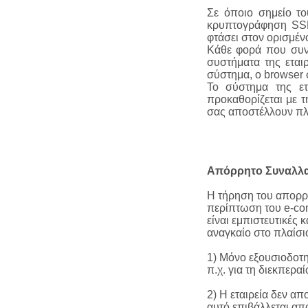
Σε όποιο σημείο το
κρυπτογράφηση SSL 
φτάσει στον ορισμέν
Κάθε φορά που συνδ
συστήματα της εται
σύστημα, ο browser σ
Το σύστημα της ετ
προκαθορίζεται με τ
σας αποστέλλουν πλ
Απόρρητο Συναλλ
Η τήρηση του απορρή
περίπτωση του e-com
είναι εμπιστευτικές 
αναγκαίο στο πλαίσι
1) Μόνο εξουσιοδοτη
π.χ. για τη διεκπερ
2) Η εταιρεία δεν α
αυτό επιβάλλεται α