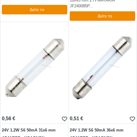
10x43 mm ΣΥΡΜΑΤΑΚΙΑ
JF240085P...
Δείτε το
Δείτε το
1,39 €
1,98 €
test
False
test
False
0,56 €
0,51 €
24V 1.2W S6 50mA 31x6 mm
24V 1.2W S6 50mA 36x6 mm