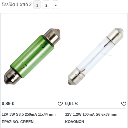
Σελίδα 1 από 2
1
2
>
BA15s
BA15d
WIRE ENDED
MF-MG
BI-PIN
ΤΗΛΕΦΩΝΙΚΕΣ
ΝΕΟΝ
0,89 €
0,61 €
ΑΚΑΛΥΚΑ
12V 3W S8.5 250mA 11x44 mm
12V 1.2W 100mA S6 6x39 mm
ΠΡΑΣΙΝΟ- GREEN
ΚΩΔΩΝΩΝ
ΣΩΛΗΝΩΤΕΣ