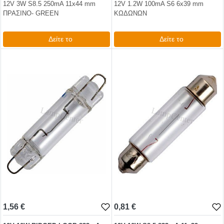
12V 3W S8.5 250mA 11x44 mm
12V 1.2W 100mA S6 6x39 mm
ΠΡΑΣΙΝΟ- GREEN
ΚΩΔΩΝΩΝ
Δείτε το
Δείτε το
1,12 €
0,74 €
test
False
test
False
1,56 €
0,81 €