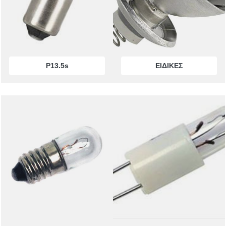
BA15s
BA15d
P13.5s
ΕΙΔΙΚΕΣ
WIRE ENDED
MF-MG
BI-PIN
ΤΗΛΕΦΩΝΙΚΕΣ
ΝΕΟΝ
ΑΚΑΛΥΚΑ
ΣΩΛΗΝΩΤΕΣ