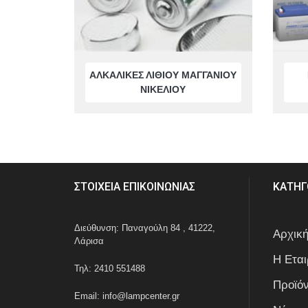
BA15s
BA15d
ΑΛΚΑΛΙΚΕΣ ΛΙΘΙΟΥ ΜΑΓΓΑΝΙΟΥ
ΝΙΚΕΛΙΟΥ
WIRE ENDED
MF-MG
BI-PIN
ΣΤΟΙΧΕΙΑ ΕΠΙΚΟΙΝΩΝΙΑΣ
ΚΑΤΗΓ
ΤΗΛΕΦΩΝΙΚΕΣ
Διεύθυνση: Παναγούλη 84 , 41222,
Αρχικ
ΝΕΟΝ
Λάρισα
Η Εται
Τηλ: 2410 551488
ΑΚΑΛΥΚΑ
Προϊό
Email: info@lampcenter.gr
ΣΩΛΗΝΩΤΕΣ