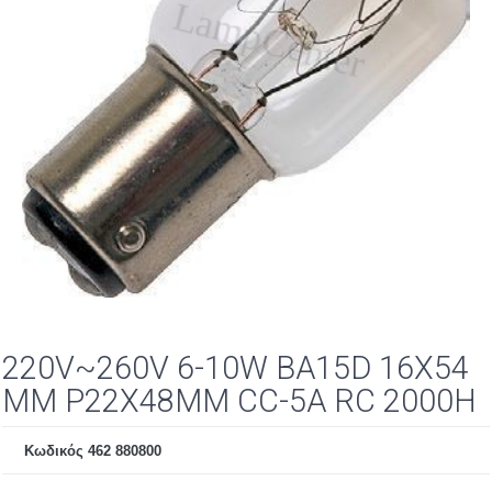
BA15s
BA15d
WIRE ENDED
MF-MG
BI-PIN
ΤΗΛΕΦΩΝΙΚΕΣ
220V~260V 6-10W BA15D 16X54
ΝΕΟΝ
MM P22X48MM CC-5A RC 2000H
ΑΚΑΛΥΚΑ
Κωδικός 462 880800
ΣΩΛΗΝΩΤΕΣ