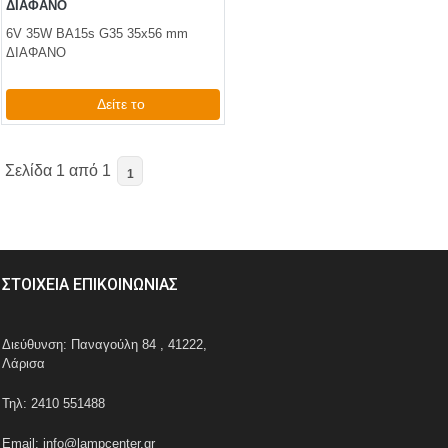
ΔΙΑΦΑΝΟ
6V 35W BA15s G35 35x56 mm
ΔΙΑΦΑΝΟ
Δείτε το
1,86 €
test
False
Σελίδα 1 από 1
1
ΣΤΟΙΧΕΙΑ ΕΠΙΚΟΙΝΩΝΙΑΣ
Διεύθυνση: Παναγούλη 84 , 41222,
Λάρισα
Τηλ: 2410 551488
Email: info@lampcenter.gr