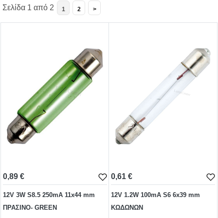
Σελίδα 1 από 2
1
2
>
BA15s
BA15d
WIRE ENDED
MF-MG
BI-PIN
ΤΗΛΕΦΩΝΙΚΕΣ
ΝΕΟΝ
0,89 €
0,61 €
ΑΚΑΛΥΚΑ
12V 3W S8.5 250mA 11x44 mm
12V 1.2W 100mA S6 6x39 mm
ΠΡΑΣΙΝΟ- GREEN
ΚΩΔΩΝΩΝ
ΣΩΛΗΝΩΤΕΣ