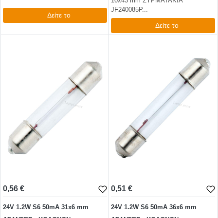
10x43 mm ΣΥΡΜΑΤΑΚΙΑ
JF240085P...
Δείτε το
Δείτε το
1,39 €
1,98 €
test
False
test
False
0,56 €
0,51 €
24V 1.2W S6 50mA 31x6 mm
24V 1.2W S6 50mA 36x6 mm