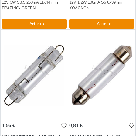
12V 3W S8.5 250mA 11x44 mm
12V 1.2W 100mA S6 6x39 mm
ΠΡΑΣΙΝΟ- GREEN
ΚΩΔΩΝΩΝ
Δείτε το
Δείτε το
1,12 €
0,74 €
test
False
test
False
1,56 €
0,81 €