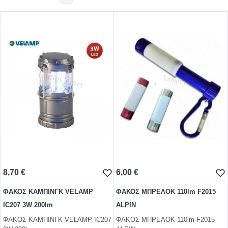
BA15s
BA15d
WIRE ENDED
MF-MG
BI-PIN
ΤΗΛΕΦΩΝΙΚΕΣ
8,70 €
6,00 €
ΝΕΟΝ
ΦΑΚΟΣ ΚΑΜΠΙΝΓΚ VELAMP
ΦΑΚΟΣ ΜΠΡΕΛΟΚ 110lm F2015
ΑΚΑΛΥΚΑ
IC207 3W 200lm
ALPIN
ΦΑΚΟΣ ΚΑΜΠΙΝΓΚ VELAMP IC207
ΦΑΚΟΣ ΜΠΡΕΛΟΚ 110lm F2015
ΣΩΛΗΝΩΤΕΣ