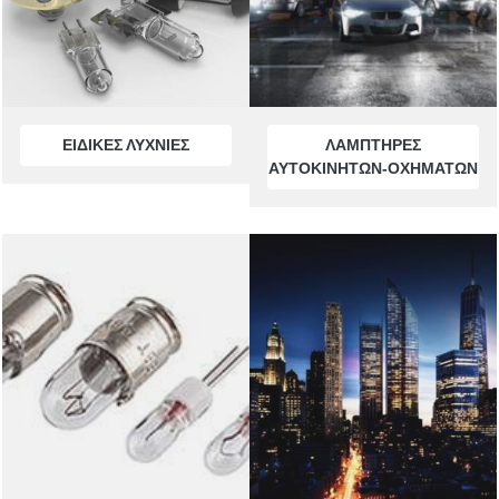
BA15s
BA15d
ΕΙΔΙΚΕΣ ΛΥΧΝΙΕΣ
ΛΑΜΠΤΗΡΕΣ
WIRE ENDED
ΑΥΤΟΚΙΝΗΤΩΝ-ΟΧΗΜΑΤΩΝ
MF-MG
BI-PIN
ΤΗΛΕΦΩΝΙΚΕΣ
ΝΕΟΝ
ΑΚΑΛΥΚΑ
ΣΩΛΗΝΩΤΕΣ